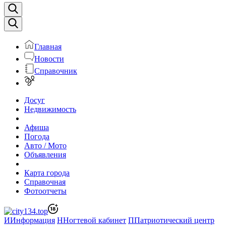
Главная
Новости
Справочник
Досуг
Недвижимость
Афиша
Погода
Авто / Мото
Объявления
Карта города
Справочная
Фотоотчеты
И
Информация
Н
Ногтевой кабинет
П
Патриотический центр