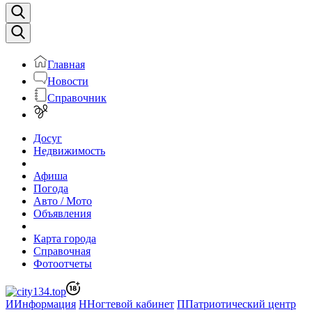
Главная
Новости
Справочник
Досуг
Недвижимость
Афиша
Погода
Авто / Мото
Объявления
Карта города
Справочная
Фотоотчеты
И
Информация
Н
Ногтевой кабинет
П
Патриотический центр