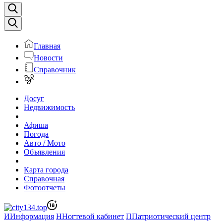
Главная
Новости
Справочник
Досуг
Недвижимость
Афиша
Погода
Авто / Мото
Объявления
Карта города
Справочная
Фотоотчеты
И
Информация
Н
Ногтевой кабинет
П
Патриотический центр