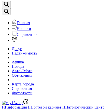
Главная
Новости
Справочник
Досуг
Недвижимость
Афиша
Погода
Авто / Мото
Объявления
Карта города
Справочная
Фотоотчеты
И
Информация
Н
Ногтевой кабинет
П
Патриотический центр