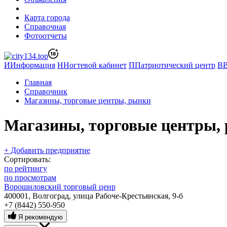
Карта города
Справочная
Фотоотчеты
И
Информация
Н
Ногтевой кабинет
П
Патриотический центр
В
Главная
Справочник
Магазины, торговые центры, рынки
Магазины, торговые центры,
+ Добавить предприятие
Сортировать:
по рейтингу
по просмотрам
Ворошиловский торговый ценр
400001, Волгоград, улица Рабоче-Крестьянская, 9-б
+7 (8442) 550-950
Я рекомендую