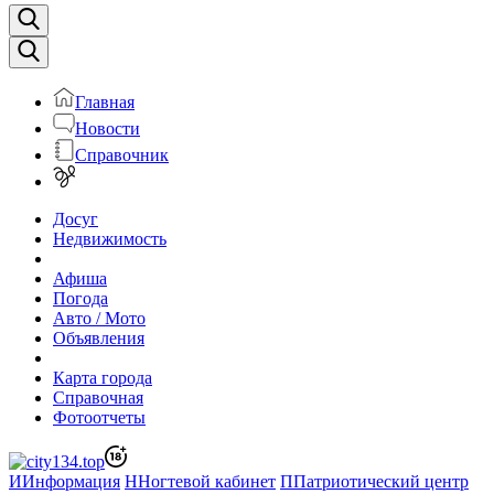
Главная
Новости
Справочник
Досуг
Недвижимость
Афиша
Погода
Авто / Мото
Объявления
Карта города
Справочная
Фотоотчеты
И
Информация
Н
Ногтевой кабинет
П
Патриотический центр