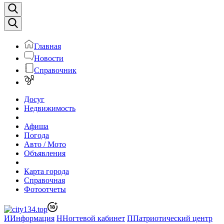
Главная
Новости
Справочник
Досуг
Недвижимость
Афиша
Погода
Авто / Мото
Объявления
Карта города
Справочная
Фотоотчеты
И
Информация
Н
Ногтевой кабинет
П
Патриотический центр