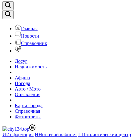
Главная
Новости
Справочник
Досуг
Недвижимость
Афиша
Погода
Авто / Мото
Объявления
Карта города
Справочная
Фотоотчеты
И
Информация
Н
Ногтевой кабинет
П
Патриотический центр