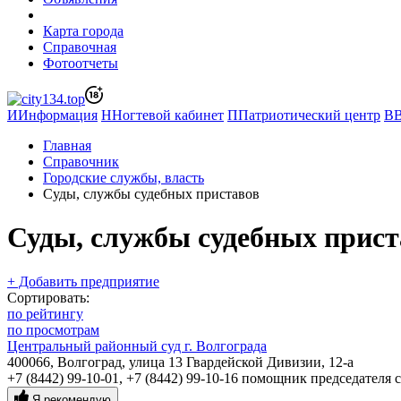
Карта города
Справочная
Фотоотчеты
И
Информация
Н
Ногтевой кабинет
П
Патриотический центр
В
Главная
Справочник
Городские службы, власть
Суды, службы судебных приставов
Суды, службы судебных прист
+ Добавить предприятие
Сортировать:
по рейтингу
по просмотрам
Центральный районный суд г. Волгограда
400066, Волгоград, улица 13 Гвардейской Дивизии, 12-а
+7 (8442) 99-10-01
,
+7 (8442) 99-10-16 помощник председателя 
Я рекомендую