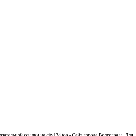
зательной ссылки на city134.top - Сайт города Волгограда. Для