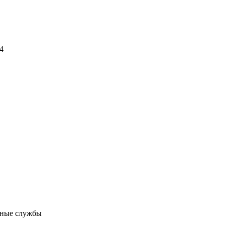
24
тные службы