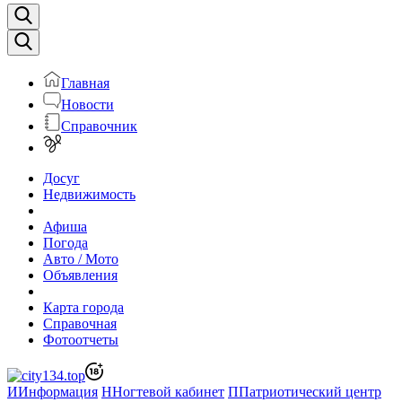
Главная
Новости
Справочник
Досуг
Недвижимость
Афиша
Погода
Авто / Мото
Объявления
Карта города
Справочная
Фотоотчеты
И
Информация
Н
Ногтевой кабинет
П
Патриотический центр