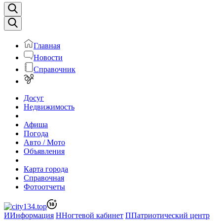
Главная
Новости
Справочник
Досуг
Недвижимость
Афиша
Погода
Авто / Мото
Объявления
Карта города
Справочная
Фотоотчеты
И
Информация
Н
Ногтевой кабинет
П
Патриотический центр