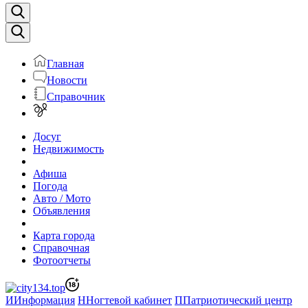
Главная
Новости
Справочник
Досуг
Недвижимость
Афиша
Погода
Авто / Мото
Объявления
Карта города
Справочная
Фотоотчеты
И
Информация
Н
Ногтевой кабинет
П
Патриотический центр