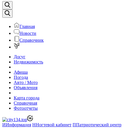
Главная
Новости
Справочник
Досуг
Недвижимость
Афиша
Погода
Авто / Мото
Объявления
Карта города
Справочная
Фотоотчеты
И
Информация
Н
Ногтевой кабинет
П
Патриотический центр