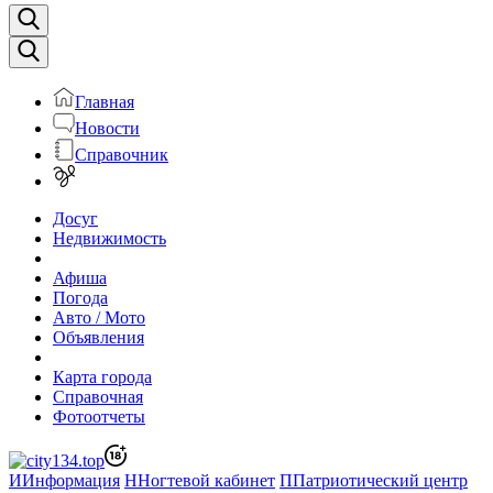
Главная
Новости
Справочник
Досуг
Недвижимость
Афиша
Погода
Авто / Мото
Объявления
Карта города
Справочная
Фотоотчеты
И
Информация
Н
Ногтевой кабинет
П
Патриотический центр