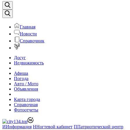
Главная
Новости
Справочник
Досуг
Недвижимость
Афиша
Погода
Авто / Мото
Объявления
Карта города
Справочная
Фотоотчеты
И
Информация
Н
Ногтевой кабинет
П
Патриотический центр