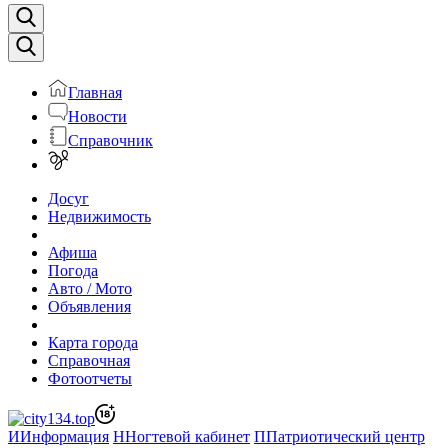
Главная
Новости
Справочник
Досуг
Недвижимость
Афиша
Погода
Авто / Мото
Объявления
Карта города
Справочная
Фотоотчеты
И
Информация
Н
Ногтевой кабинет
П
Патриотический центр